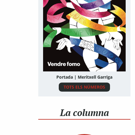
Portada | Meritxell Garriga
TOTS ELS NÚMEROS
La columna