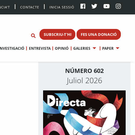
CIA’T
CONTACTE
INICIA SESSIÓ
SUBSCRIU-T'HI
FES UNA DONACIÓ
INVESTIGACIÓ
ENTREVISTA
OPINIÓ
GALERIES
PAPER
NÚMERO 602
Juliol 2026