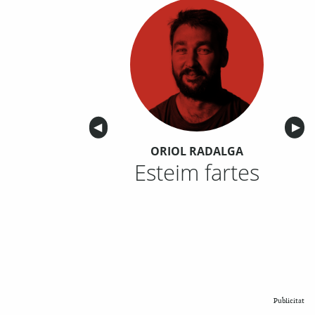
Anterior
◀︎
Sigu
▶︎
ORIOL RADALGA
Esteim fartes
Publicitat