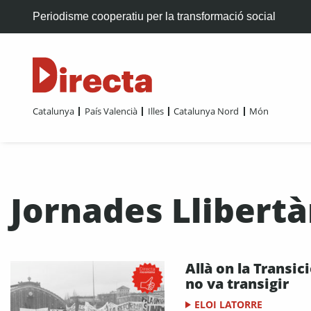
Periodisme cooperatiu per la transformació social
Catalunya
País Valencià
Illes
Catalunya Nord
Món
Jornades Llibertà
Allà on la Transic
no va transigir
ELOI LATORRE