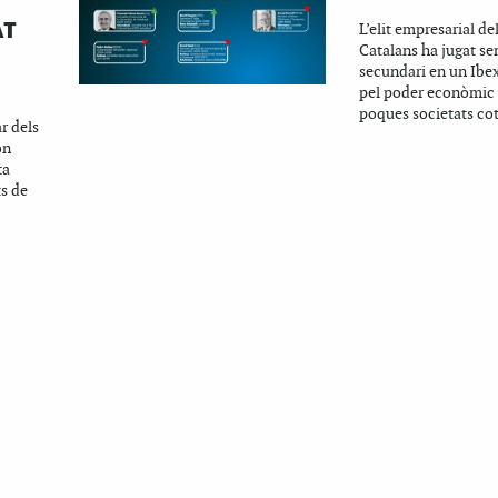
AT
L’elit empresarial de
Catalans ha jugat s
secundari en un Ibe
pel poder econòmic
poques societats co
r dels
on
ta
s de