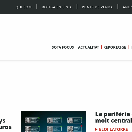
QUI SOM
BOTIGA EN LÍNIA
PUNTS DE VENDA
ANUN
SOTA FOCUS
ACTUALITAT
REPORTATGE
La perifèria
ys
molt central
uros
ELOI LATORRE