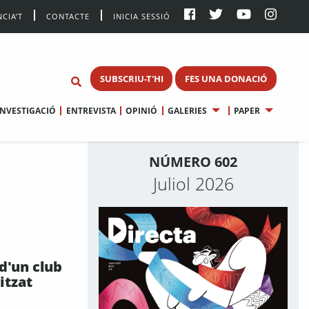
CIA’T
CONTACTE
INICIA SESSIÓ
SUBSCRIU-T'HI
FES UNA DONACIÓ
INVESTIGACIÓ
ENTREVISTA
OPINIÓ
GALERIES
PAPER
NÚMERO 602
Juliol 2026
 d'un club
itzat