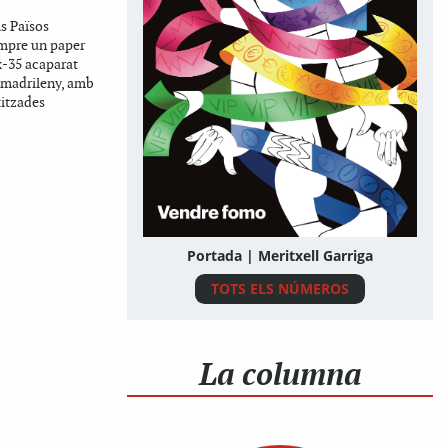
ls Països
empre un paper
x-35 acaparat
 madrileny, amb
titzades
Portada | Meritxell Garriga
TOTS ELS NÚMEROS
La columna