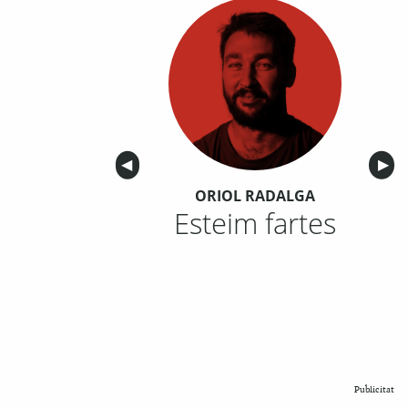
Anterior
◀︎
Sigu
▶︎
ORIOL RADALGA
Esteim fartes
Publicitat