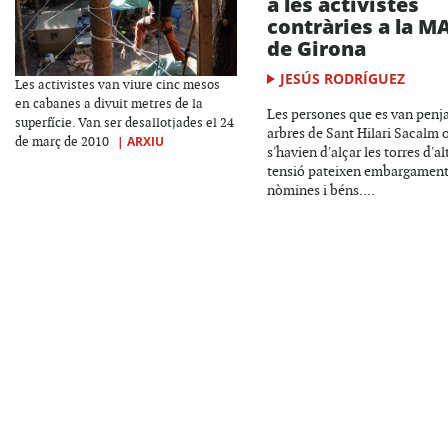
a les activistes
contràries a la M
de Girona
JESÚS RODRÍGUEZ
Les activistes van viure cinc mesos
en cabanes a divuit metres de la
Les persones que es van penja
superfície. Van ser desallotjades el 24
arbres de Sant Hilari Sacalm 
|
ARXIU
de març de 2010
s'havien d'alçar les torres d'al
tensió pateixen embargament
nòmines i béns....