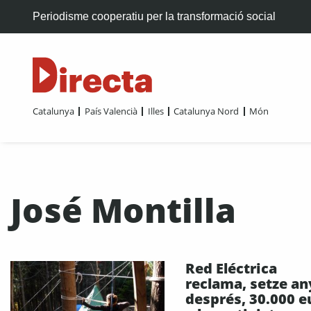
Periodisme cooperatiu per la transformació social
Catalunya
País Valencià
Illes
Catalunya Nord
Món
José Montilla
Red Eléctrica
reclama, setze an
després, 30.000 e