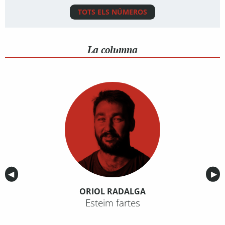
TOTS ELS NÚMEROS
La columna
Anterior
◀︎
Sig
▶︎
ORIOL RADALGA
Esteim fartes