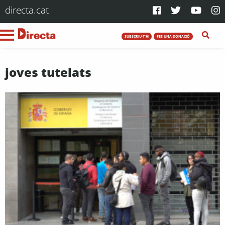
directa.cat
SUBSCRIU-T'HI
FES UNA DONACIÓ
joves tutelats