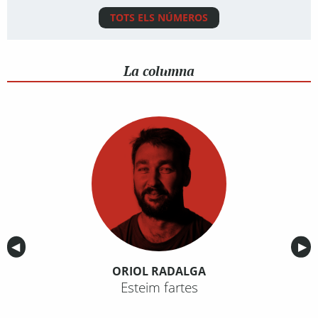
TOTS ELS NÚMEROS
La columna
Anterior
◀︎
Sig
▶︎
ORIOL RADALGA
Esteim fartes