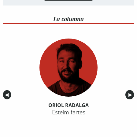
La columna
Anterior
◀︎
Sig
▶︎
ORIOL RADALGA
Esteim fartes