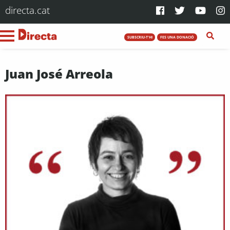
directa.cat
SUBSCRIU-T'HI
FES UNA DONACIÓ
Juan José Arreola