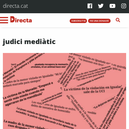
directa.cat
SUBSCRIU-T'HI
FES UNA DONACIÓ
judici mediàtic