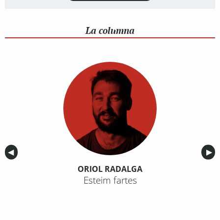
La columna
Anterior
◀︎
Sig
▶︎
ORIOL RADALGA
Esteim fartes