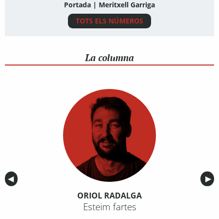
Portada | Meritxell Garriga
TOTS ELS NÚMEROS
La columna
Anterior
◀︎
Sig
▶︎
ORIOL RADALGA
Esteim fartes