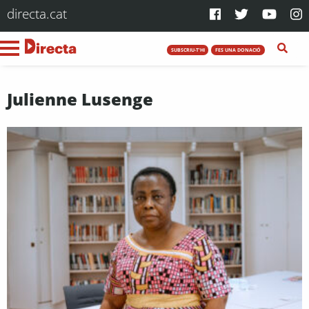
directa.cat
SUBSCRIU-T'HI
FES UNA DONACIÓ
Julienne Lusenge