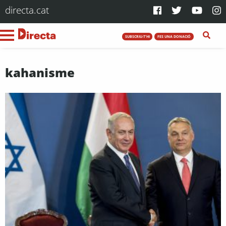
directa.cat
SUBSCRIU-T'HI
FES UNA DONACIÓ
kahanisme