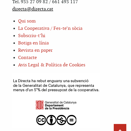
Tel. 935 27 09 82 / 661 493 117
directa@directa.cat
Qui som
La Cooperativa / Fes-te’n sòcia
Subscriu-t’hi
Botiga en línia
Revista en paper
Contacte
Avis Legal & Política de Cookies