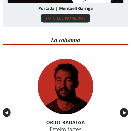
Portada | Meritxell Garriga
TOTS ELS NÚMEROS
La columna
Anterior
◀︎
Sig
▶︎
ORIOL RADALGA
Esteim fartes