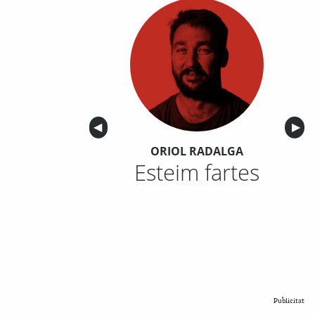
Anterior
◀︎
Sigu
▶︎
ORIOL RADALGA
Esteim fartes
Publicitat