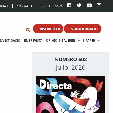
CIA’T
CONTACTE
INICIA SESSIÓ
SUBSCRIU-T'HI
FES UNA DONACIÓ
INVESTIGACIÓ
ENTREVISTA
OPINIÓ
GALERIES
PAPER
NÚMERO 602
Juliol 2026