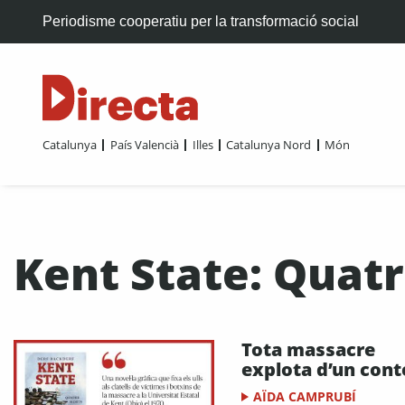
Periodisme cooperatiu per la transformació social
Catalunya
País Valencià
Illes
Catalunya Nord
Món
Kent State: Quat
Tota massacre
explota d’un cont
AÏDA CAMPRUBÍ