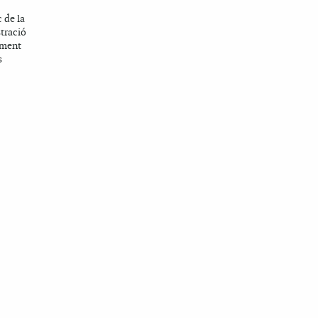
 de la
tració
iment
s