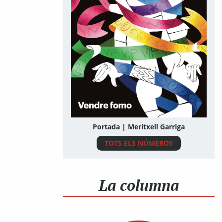
Portada | Meritxell Garriga
TOTS ELS NÚMEROS
La columna