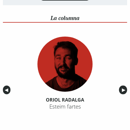
La columna
Anterior
◀︎
Sig
▶︎
ORIOL RADALGA
Esteim fartes