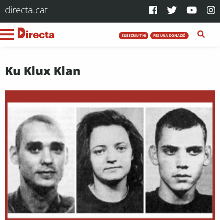
directa.cat
SUBSCRIU-T'HI
FES UNA DONACIÓ
Ku Klux Klan