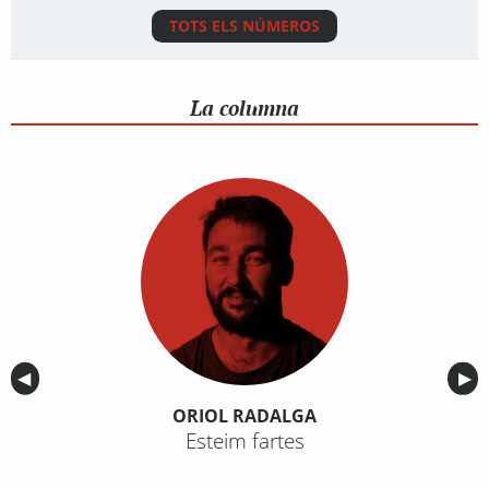
TOTS ELS NÚMEROS
La columna
Anterior
◀︎
Sig
▶︎
ORIOL RADALGA
Esteim fartes