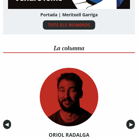
Portada | Meritxell Garriga
TOTS ELS NÚMEROS
La columna
Anterior
◀︎
Sig
▶︎
ORIOL RADALGA