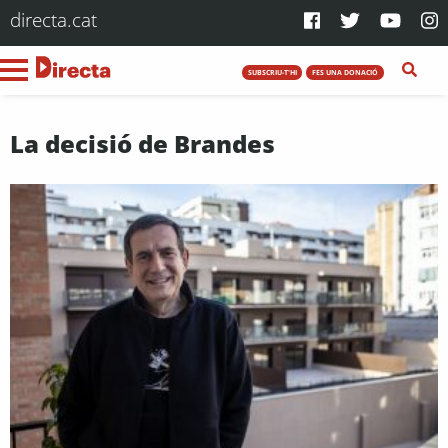
directa.cat
SUBSCRIU-T'HI
FES UNA DONACIÓ
La decisió de Brandes