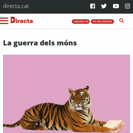
directa.cat
SUBSCRIU-T'HI
FES UNA DONACIÓ
La guerra dels móns