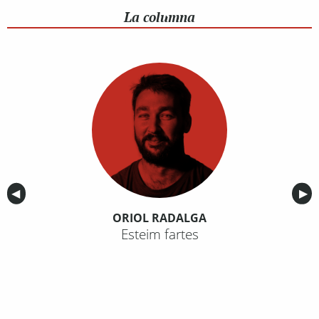
La columna
Anterior
◀︎
Sig
▶︎
ORIOL RADALGA
Esteim fartes