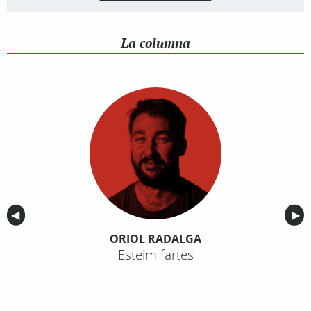
La columna
Anterior
◀︎
Sig
▶︎
ORIOL RADALGA
Esteim fartes