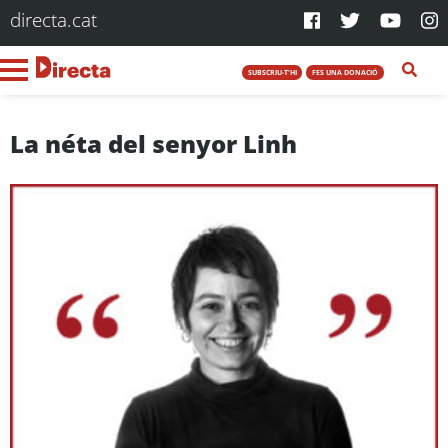
directa.cat
SUBSCRIU-T'HI
FES UNA DONACIÓ
La néta del senyor Linh