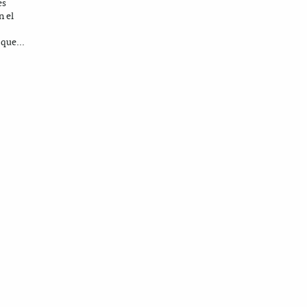
és
n el
 que...