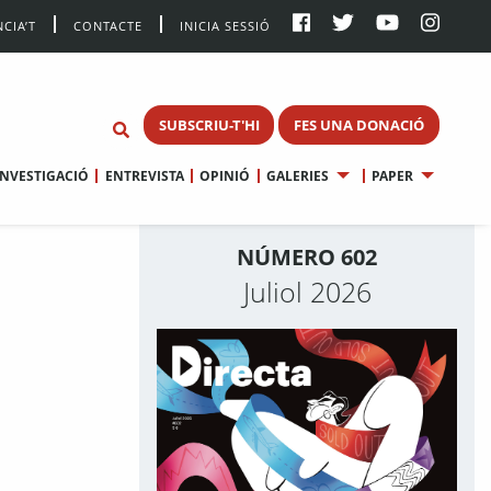
CIA’T
CONTACTE
INICIA SESSIÓ
SUBSCRIU-T'HI
FES UNA DONACIÓ
INVESTIGACIÓ
ENTREVISTA
OPINIÓ
GALERIES
PAPER
NÚMERO 602
Juliol 2026