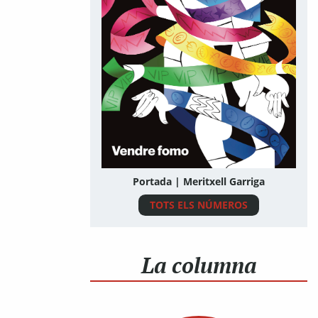
Portada | Meritxell Garriga
TOTS ELS NÚMEROS
La columna