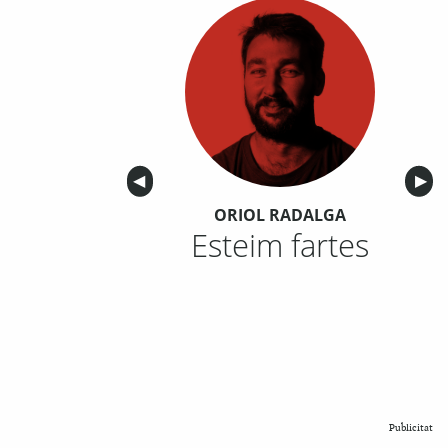
Anterior
◀︎
Sigu
▶︎
ORIOL RADALGA
Esteim fartes
Publicitat