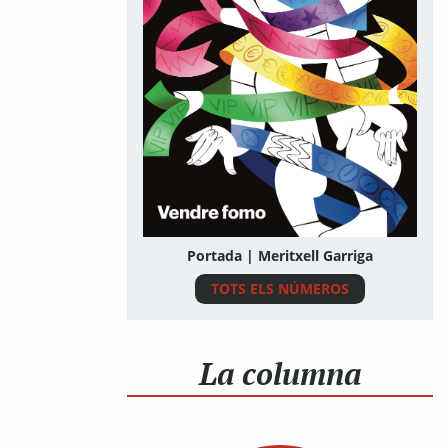
Portada | Meritxell Garriga
TOTS ELS NÚMEROS
La columna