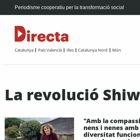
Periodisme cooperatiu per la transformació social
Catalunya
País Valencià
Illes
Catalunya Nord
Món
La revolució Shi
"Amb la compassi
nens i nenes amb
diversitat funcio