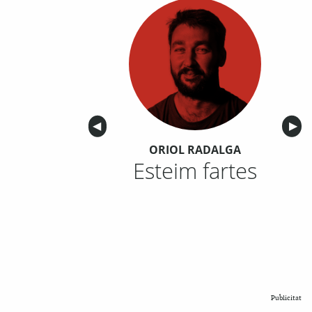
Anterior
◀︎
Sigu
▶︎
ORIOL RADALGA
Esteim fartes
Publicitat