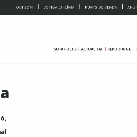
QUI SOM
BOTIGA EN LÍNIA
PUNTS DE VENDA
ANUN
SOTA FOCUS
ACTUALITAT
REPORTATGE
wa
ó,
nal