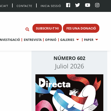
CIA’T
CONTACTE
INICIA SESSIÓ
SUBSCRIU-T'HI
FES UNA DONACIÓ
INVESTIGACIÓ
ENTREVISTA
OPINIÓ
GALERIES
PAPER
NÚMERO 602
Juliol 2026