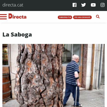
directa.cat
SUBSCRIU-T'HI
FES UNA DONACIÓ
La Saboga