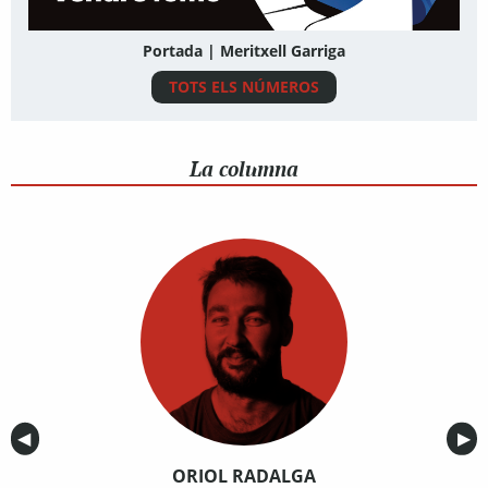
Portada | Meritxell Garriga
TOTS ELS NÚMEROS
La columna
Anterior
◀︎
Sig
▶︎
ORIOL RADALGA