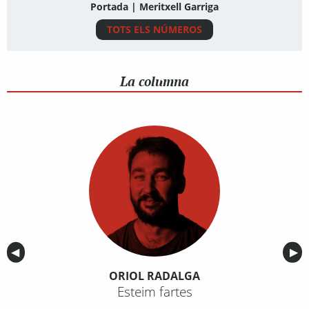
Portada | Meritxell Garriga
TOTS ELS NÚMEROS
La columna
Anterior
◀︎
Sig
▶︎
ORIOL RADALGA
Esteim fartes