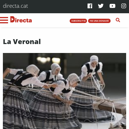
directa.cat
SUBSCRIU-T'HI
FES UNA DONACIÓ
La Veronal