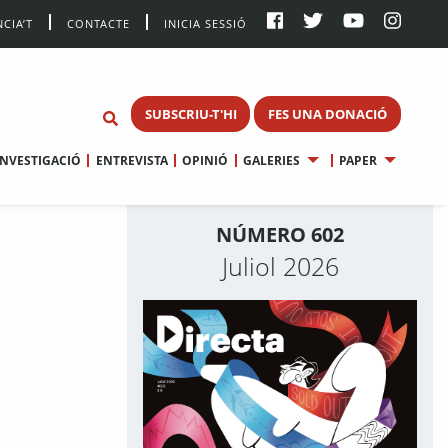
CIA’T
CONTACTE
INICIA SESSIÓ
SUBSCRIU-T'HI
FES UNA DONACIÓ
INVESTIGACIÓ
ENTREVISTA
OPINIÓ
GALERIES
PAPER
NÚMERO 602
Juliol 2026