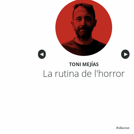
Anterior
◀︎
Sigu
▶︎
TONI MEJÍAS
La rutina de l'horror
Publicitat