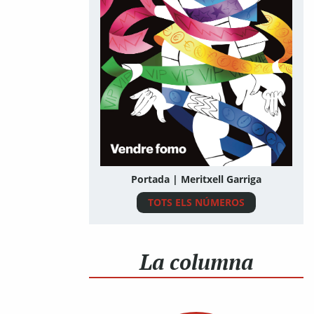
Portada | Meritxell Garriga
TOTS ELS NÚMEROS
La columna