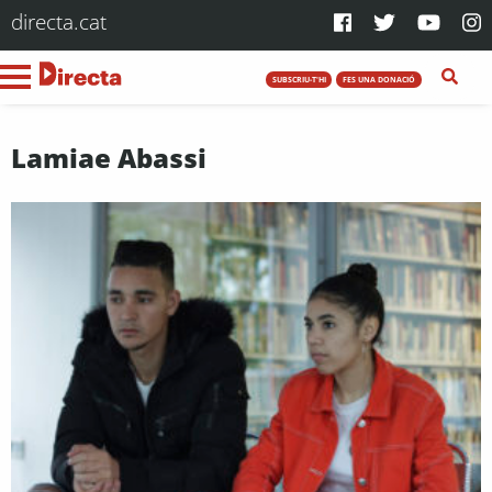
directa.cat
SUBSCRIU-T'HI
FES UNA DONACIÓ
Lamiae Abassi