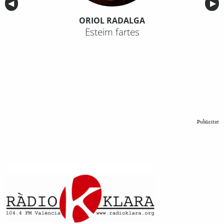
Anterior
◀︎
Sig
▶︎
ORIOL RADALGA
Esteim fartes
Publicitat