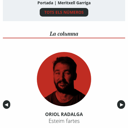
Portada | Meritxell Garriga
TOTS ELS NÚMEROS
La columna
Anterior
◀︎
Sig
▶︎
ORIOL RADALGA
Esteim fartes