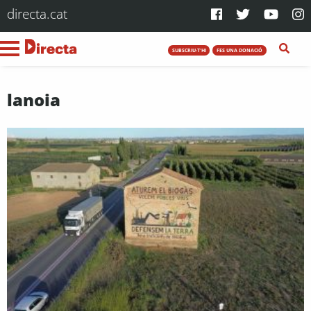
directa.cat
SUBSCRIU-T'HI
FES UNA DONACIÓ
lanoia