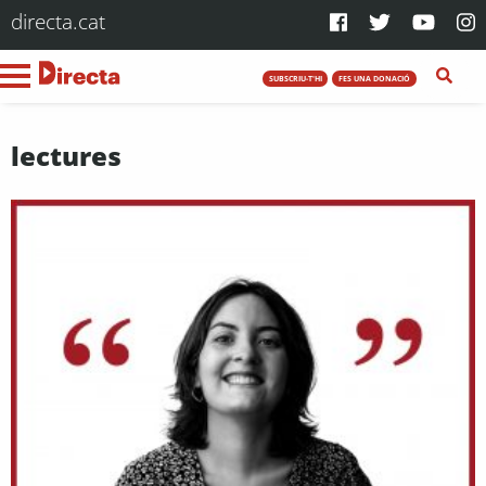
directa.cat
SUBSCRIU-T'HI
FES UNA DONACIÓ
lectures