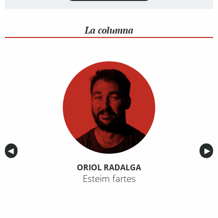
La columna
Anterior
◀︎
Sig
▶︎
ORIOL RADALGA
Esteim fartes