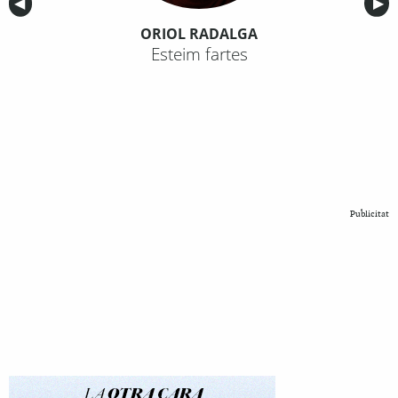
Anterior
◀︎
Sig
▶︎
ORIOL RADALGA
Esteim fartes
Publicitat