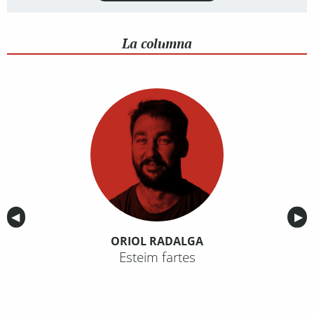
La columna
Anterior
◀︎
Sig
▶︎
ORIOL RADALGA
Esteim fartes