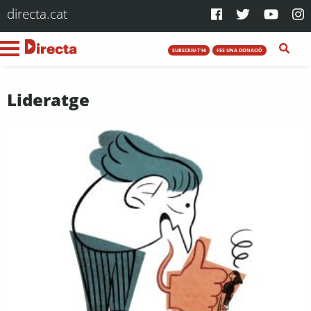
directa.cat
SUBSCRIU-T'HI
FES UNA DONACIÓ
Lideratge