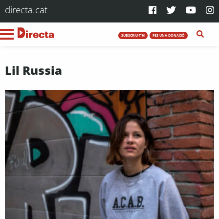
directa.cat
SUBSCRIU-T'HI
FES UNA DONACIÓ
Lil Russia