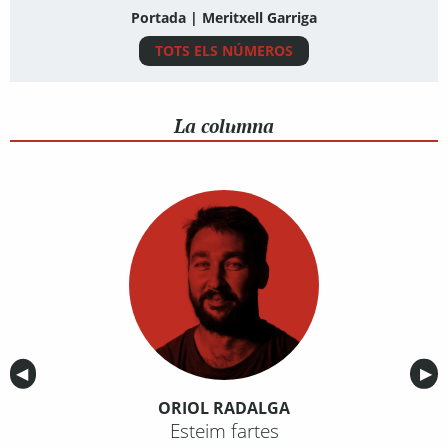
Portada | Meritxell Garriga
TOTS ELS NÚMEROS
La columna
Anterior
◀︎
Sig
▶︎
ORIOL RADALGA
Esteim fartes