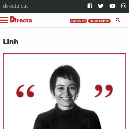
directa.cat
SUBSCRIU-T'HI
FES UNA DONACIÓ
Linh