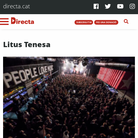
directa.cat
SUBSCRIU-T'HI
FES UNA DONACIÓ
Litus Tenesa