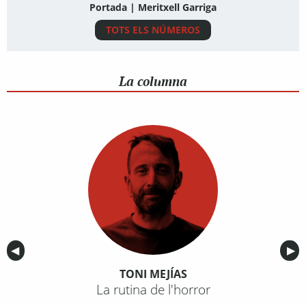
Portada | Meritxell Garriga
TOTS ELS NÚMEROS
La columna
Anterior
◀︎
Sig
▶︎
TONI MEJÍAS
La rutina de l'horror