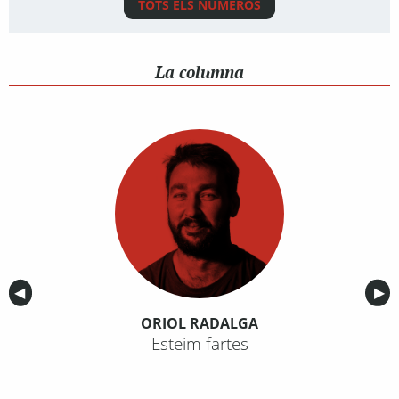
TOTS ELS NÚMEROS
La columna
Anterior
◀︎
Sig
▶︎
ORIOL RADALGA
Esteim fartes