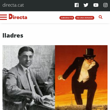
directa.cat
SUBSCRIU-T'HI
FES UNA DONACIÓ
lladres