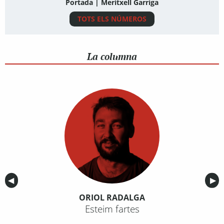
Portada | Meritxell Garriga
TOTS ELS NÚMEROS
La columna
Anterior
◀︎
Sig
▶︎
ORIOL RADALGA
Esteim fartes