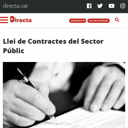
directa.cat
SUBSCRIU-T'HI
FES UNA DONACIÓ
Llei de Contractes del Sector
Públic