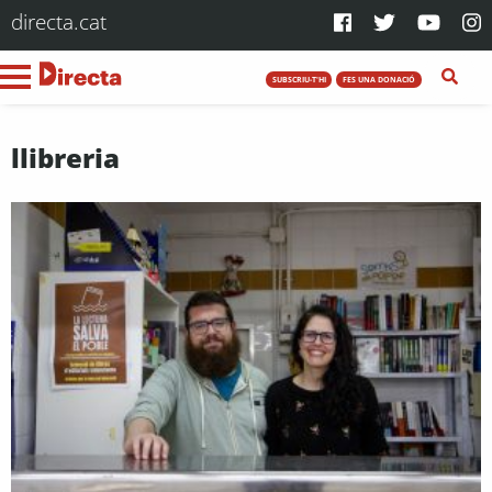
directa.cat
SUBSCRIU-T'HI
FES UNA DONACIÓ
llibreria