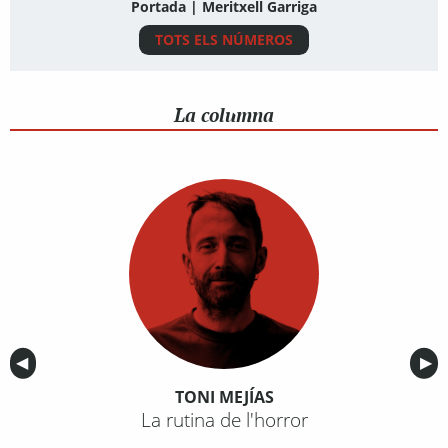
Portada | Meritxell Garriga
TOTS ELS NÚMEROS
La columna
Anterior
◀︎
Sig
▶︎
TONI MEJÍAS
La rutina de l'horror