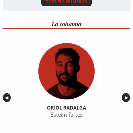
TOTS ELS NÚMEROS
La columna
Anterior
◀︎
Sig
▶︎
ORIOL RADALGA
Esteim fartes