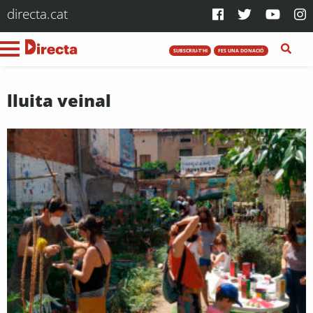
directa.cat
SUBSCRIU-T'HI
FES UNA DONACIÓ
lluita veinal