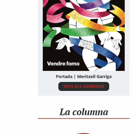
Portada | Meritxell Garriga
TOTS ELS NÚMEROS
La columna