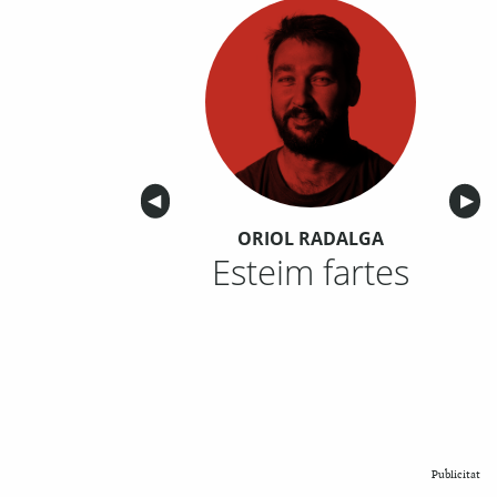
Anterior
◀︎
Sigu
▶︎
ORIOL RADALGA
Esteim fartes
Publicitat