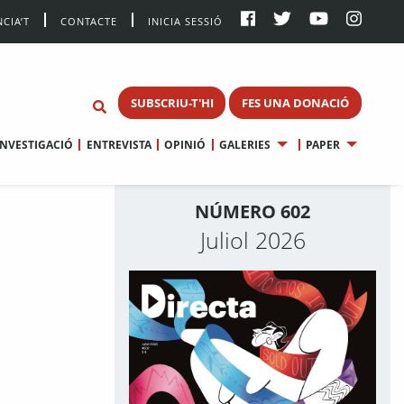
CIA’T
CONTACTE
INICIA SESSIÓ
SUBSCRIU-T'HI
FES UNA DONACIÓ
INVESTIGACIÓ
ENTREVISTA
OPINIÓ
GALERIES
PAPER
NÚMERO 602
Juliol 2026