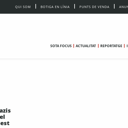
QUI SOM
BOTIGA EN LÍNIA
PUNTS DE VENDA
ANUN
SOTA FOCUS
ACTUALITAT
REPORTATGE
azis
el
oest