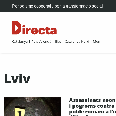
Periodisme cooperatiu per la transformació social
Catalunya
País Valencià
Illes
Catalunya Nord
Món
Lviv
Assassinats neon
i pogroms contra 
poble romaní a l'