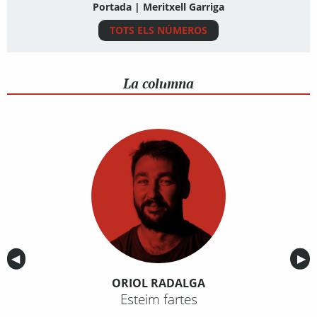
Portada | Meritxell Garriga
TOTS ELS NÚMEROS
La columna
Anterior
◀︎
Sig
▶︎
ORIOL RADALGA
Esteim fartes