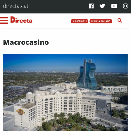
directa.cat
SUBSCRIU-T'HI
FES UNA DONACIÓ
Macrocasino