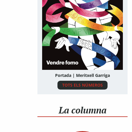
Portada | Meritxell Garriga
TOTS ELS NÚMEROS
La columna