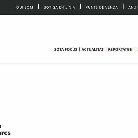
QUI SOM
BOTIGA EN LÍNIA
PUNTS DE VENDA
ANUN
SOTA FOCUS
ACTUALITAT
REPORTATGE
a
arcs