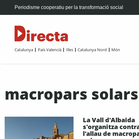
Periodisme cooperatiu per la transformació social
Catalunya
País Valencià
Illes
Catalunya Nord
Món
macropars solars
La Vall d'Albaida
s'organitza contr
l'allau de macrop