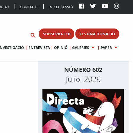
CIA’T
CONTACTE
INICIA SESSIÓ
SUBSCRIU-T'HI
FES UNA DONACIÓ
INVESTIGACIÓ
ENTREVISTA
OPINIÓ
GALERIES
PAPER
NÚMERO 602
Juliol 2026