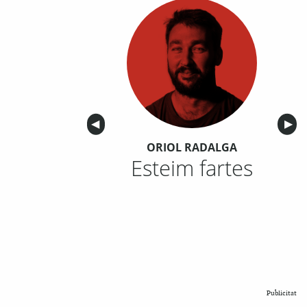
Anterior
◀︎
Sigu
▶︎
ORIOL RADALGA
Esteim fartes
Publicitat