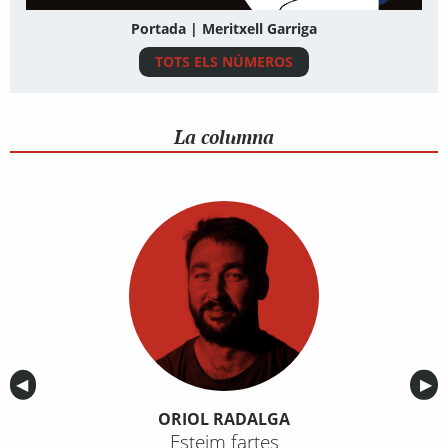
Portada | Meritxell Garriga
TOTS ELS NÚMEROS
La columna
Anterior
◀︎
Sig
▶︎
ORIOL RADALGA
Esteim fartes