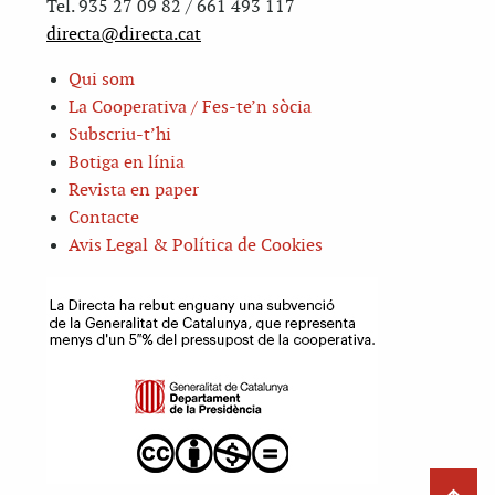
Tel. 935 27 09 82 / 661 493 117
directa@directa.cat
Qui som
La Cooperativa / Fes-te’n sòcia
Subscriu-t’hi
Botiga en línia
Revista en paper
Contacte
Avis Legal & Política de Cookies