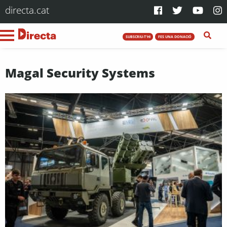
directa.cat
SUBSCRIU-T'HI
FES UNA DONACIÓ
Magal Security Systems