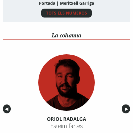
Portada | Meritxell Garriga
TOTS ELS NÚMEROS
La columna
Anterior
◀︎
Sig
▶︎
ORIOL RADALGA
Esteim fartes