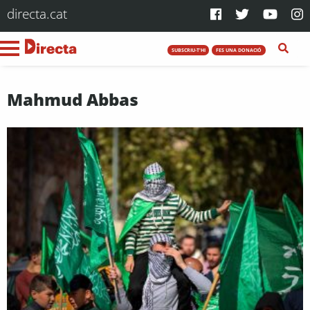
directa.cat
SUBSCRIU-T'HI
FES UNA DONACIÓ
Mahmud Abbas