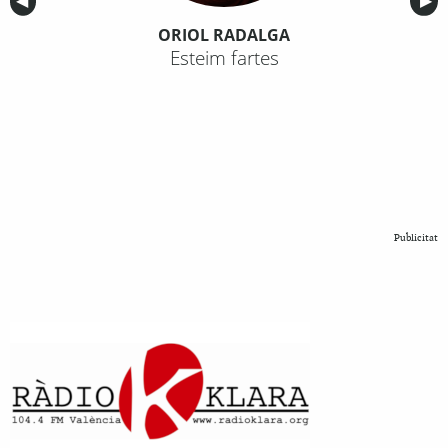
Anterior
◀︎
Sig
▶︎
ORIOL RADALGA
Esteim fartes
Publicitat