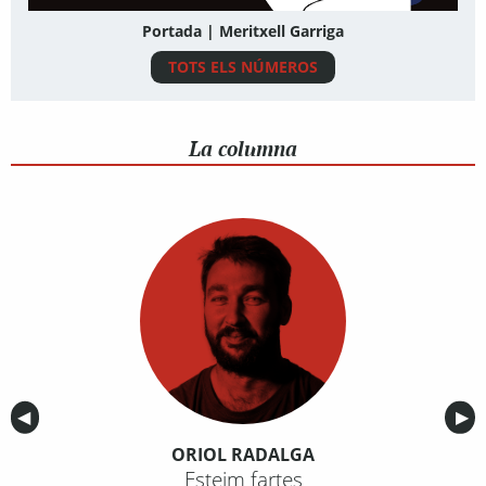
Portada | Meritxell Garriga
TOTS ELS NÚMEROS
La columna
Anterior
◀︎
Sig
▶︎
ORIOL RADALGA
Esteim fartes