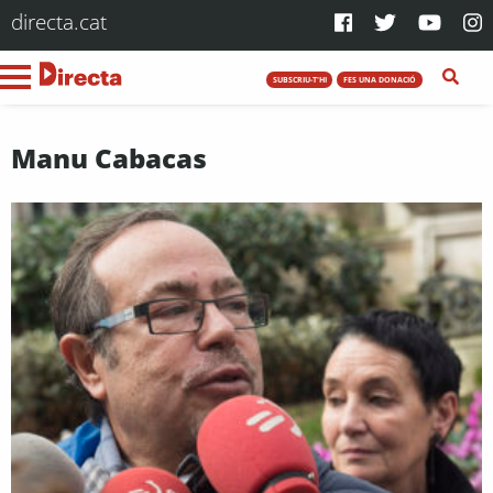
directa.cat
SUBSCRIU-T'HI
FES UNA DONACIÓ
Manu Cabacas