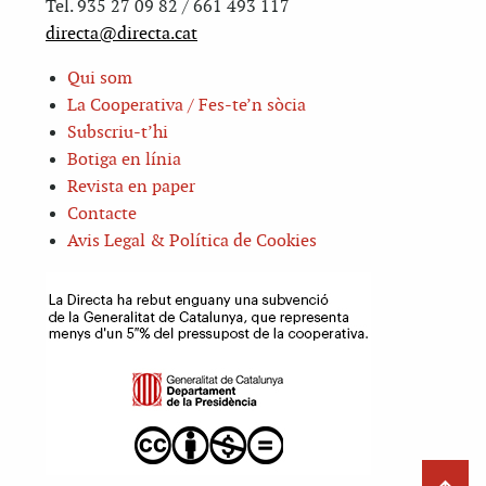
Tel. 935 27 09 82 / 661 493 117
directa@directa.cat
Qui som
La Cooperativa / Fes-te’n sòcia
Subscriu-t’hi
Botiga en línia
Revista en paper
Contacte
Avis Legal & Política de Cookies