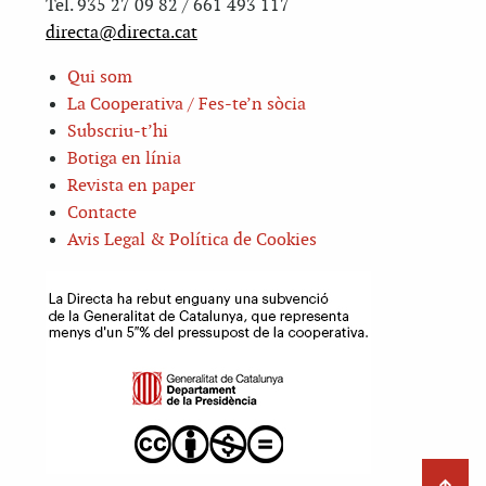
Tel. 935 27 09 82 / 661 493 117
directa@directa.cat
Qui som
La Cooperativa / Fes-te’n sòcia
Subscriu-t’hi
Botiga en línia
Revista en paper
Contacte
Avis Legal & Política de Cookies