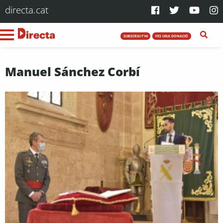
directa.cat
SUBSCRIU-T'HI
FES UNA DONACIÓ
Manuel Sánchez Corbí