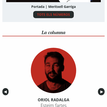
Portada | Meritxell Garriga
TOTS ELS NÚMEROS
La columna
Anterior
◀︎
Sig
▶︎
ORIOL RADALGA
Esteim fartes