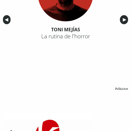
Anterior
◀︎
Sig
▶︎
TONI MEJÍAS
La rutina de l'horror
Publicitat