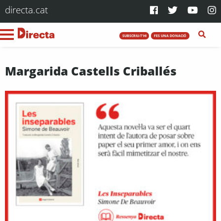
directa.cat
SUBSCRIU-T'HI
FES UNA DONACIÓ
Margarida Castells Criballés