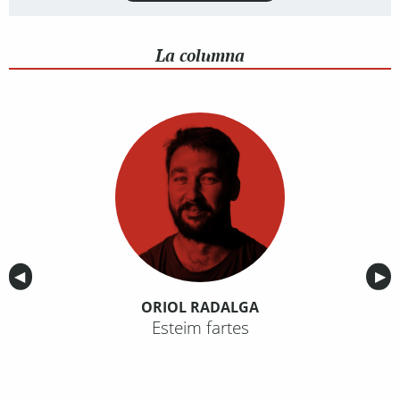
La columna
Anterior
◀︎
Sig
▶︎
ORIOL RADALGA
Esteim fartes