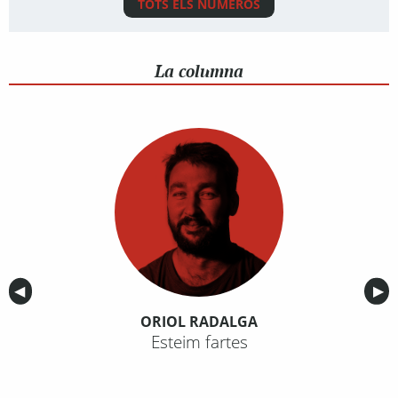
TOTS ELS NÚMEROS
La columna
Anterior
◀︎
Sig
▶︎
ORIOL RADALGA
Esteim fartes