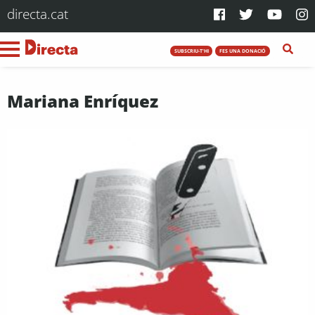
directa.cat
SUBSCRIU-T'HI
FES UNA DONACIÓ
Mariana Enríquez