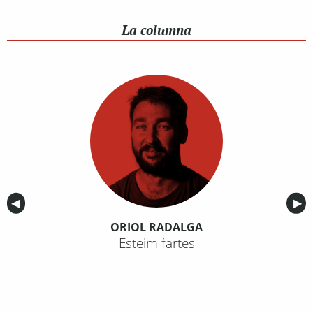
La columna
Anterior
◀︎
Sig
▶︎
ORIOL RADALGA
Esteim fartes