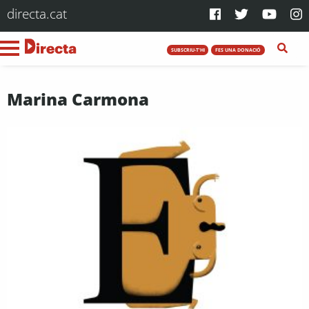
directa.cat
SUBSCRIU-T'HI
FES UNA DONACIÓ
Marina Carmona