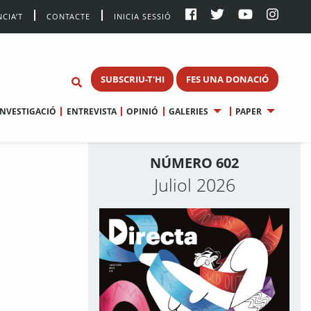
CIA’T
CONTACTE
INICIA SESSIÓ
SUBSCRIU-T'HI
FES UNA DONACIÓ
INVESTIGACIÓ
ENTREVISTA
OPINIÓ
GALERIES
PAPER
NÚMERO 602
Juliol 2026