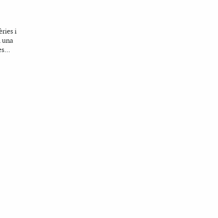
ries i
i una
s...