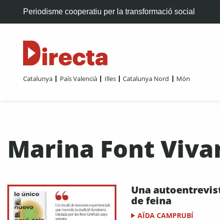
Periodisme cooperatiu per la transformació social
Catalunya
País Valencià
Illes
Catalunya Nord
Món
Marina Font Viva
Una autoentrevis
de feina
AÏDA CAMPRUBÍ