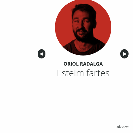
Anterior
◀︎
Sigu
▶︎
ORIOL RADALGA
Esteim fartes
Publicitat