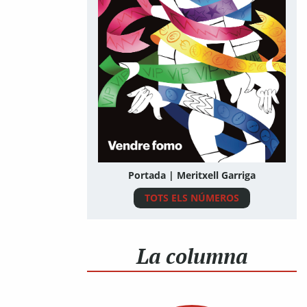
Portada | Meritxell Garriga
TOTS ELS NÚMEROS
La columna