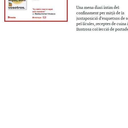
Una mena diari íntim del
confinament per mitjà de la
juxtaposició d’esquetxos de sè
pel·lícules, receptes de cuina 
llustrosa col·lecció de portade