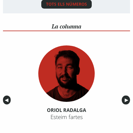
TOTS ELS NÚMEROS
La columna
Anterior
◀︎
Sig
▶︎
ORIOL RADALGA
Esteim fartes