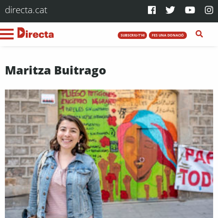
directa.cat
SUBSCRIU-T'HI
FES UNA DONACIÓ
Maritza Buitrago