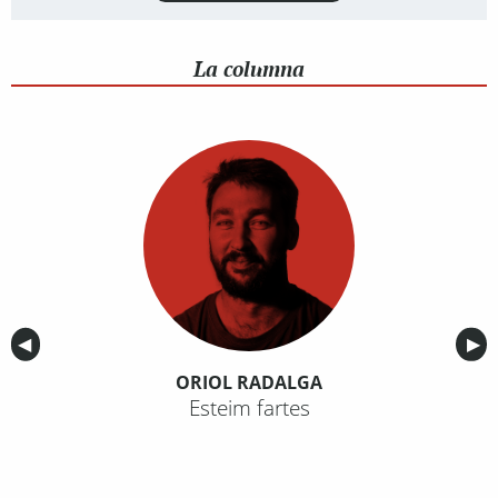
La columna
Anterior
◀︎
Sig
▶︎
ORIOL RADALGA
Esteim fartes