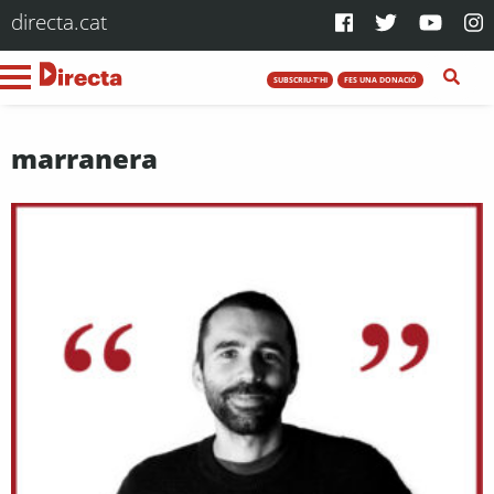
directa.cat
SUBSCRIU-T'HI
FES UNA DONACIÓ
marranera