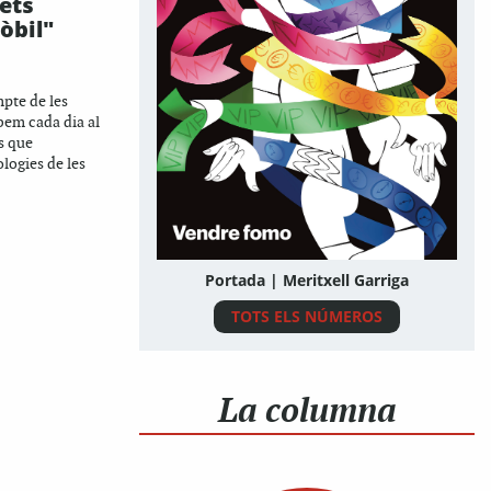
ets
òbil"
pte de les
bem cada dia al
s que
logies de les
Portada | Meritxell Garriga
TOTS ELS NÚMEROS
La columna