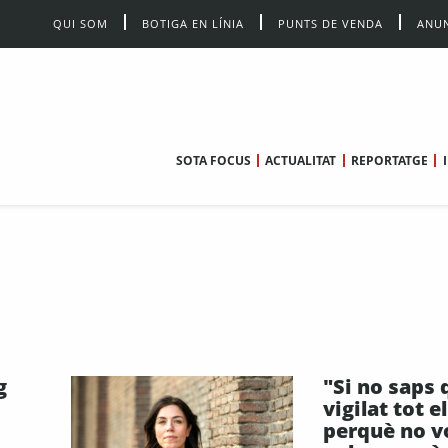
QUI SOM
BOTIGA EN LÍNIA
PUNTS DE VENDA
ANUN
SOTA FOCUS
ACTUALITAT
REPORTATGE
g
"Si no saps 
vigilat tot e
perquè no vo