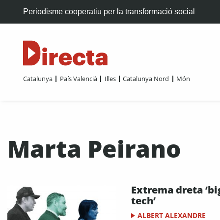
Periodisme cooperatiu per la transformació social
Catalunya
País Valencià
Illes
Catalunya Nord
Món
Marta Peirano
Extrema dreta ‘bi
tech’
ALBERT ALEXANDRE