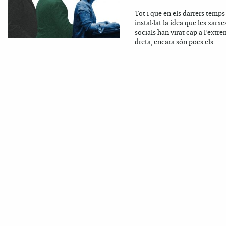
Tot i que en els darrers temps
instal·lat la idea que les xarxe
socials han virat cap a l’extr
dreta, encara són pocs els...