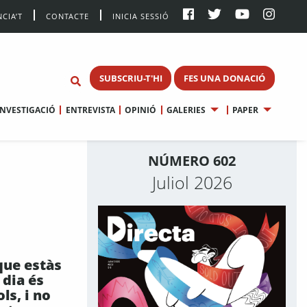
CIA’T
CONTACTE
INICIA SESSIÓ
SUBSCRIU-T'HI
FES UNA DONACIÓ
INVESTIGACIÓ
ENTREVISTA
OPINIÓ
GALERIES
PAPER
NÚMERO 602
Juliol 2026
que estàs
l dia és
ls, i no