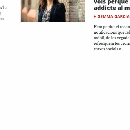
vols perquè 
addicte al m
 s’ha
s
GEMMA GARCIA
ema
Hem perdut el recom
notificacions que re
mòbil, de les vegade
refresquem les crono
xarxes socials o...