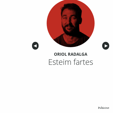
Anterior
◀︎
Sigu
▶︎
ORIOL RADALGA
Esteim fartes
Publicitat