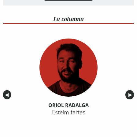
La columna
Anterior
◀︎
Sig
▶︎
ORIOL RADALGA
Esteim fartes