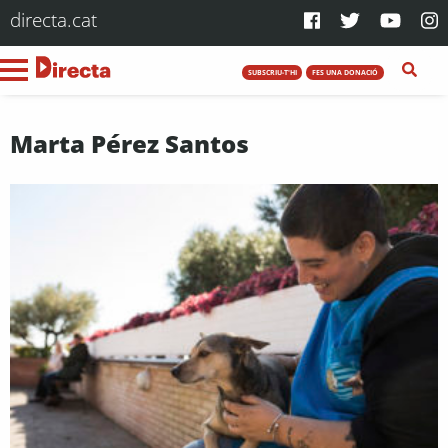
directa.cat
SUBSCRIU-T'HI
FES UNA DONACIÓ
Marta Pérez Santos