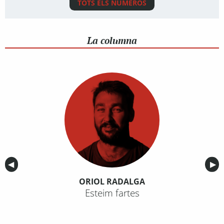
TOTS ELS NÚMEROS
La columna
Anterior
◀︎
Sig
▶︎
ORIOL RADALGA
Esteim fartes