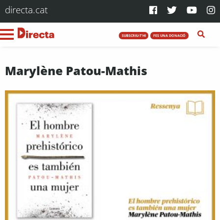
directa.cat
SUBSCRIU-T'HI
FES UNA DONACIÓ
Marylène Patou-Mathis