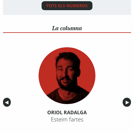
TOTS ELS NÚMEROS
La columna
Anterior
◀︎
Sig
▶︎
ORIOL RADALGA
Esteim fartes