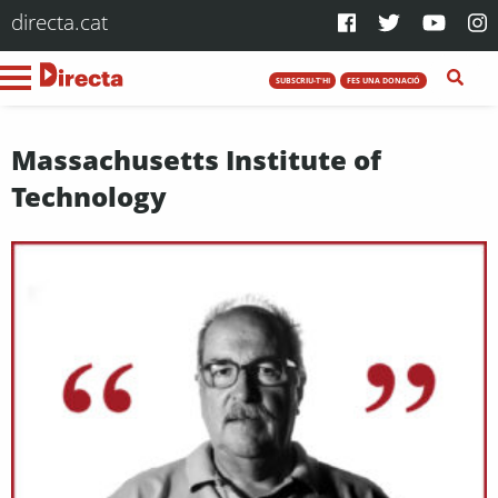
directa.cat
SUBSCRIU-T'HI
FES UNA DONACIÓ
Massachusetts Institute of
Technology